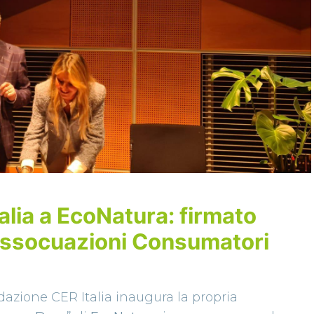
lia a EcoNatura: firmato
Assocuazioni Consumatori
azione CER Italia inaugura la propria